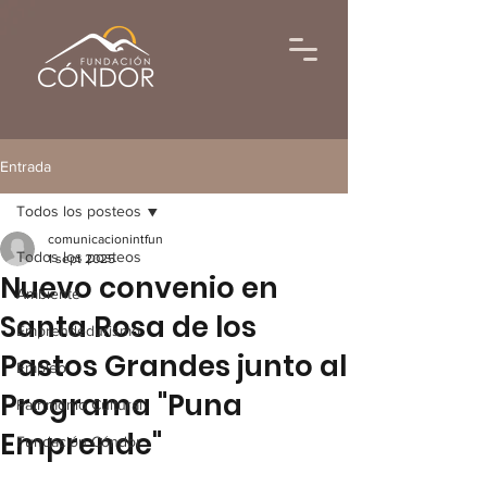
Entrada
Todos los posteos
comunicacionintfun
Todos los posteos
1 sept 2025
Nuevo convenio en
Ambiente
Santa Rosa de los
Emprendedurismo
Pastos Grandes junto al
Empleo
Programa "Puna
Patrimonio Cultural
Emprende"
Fundación Cóndor