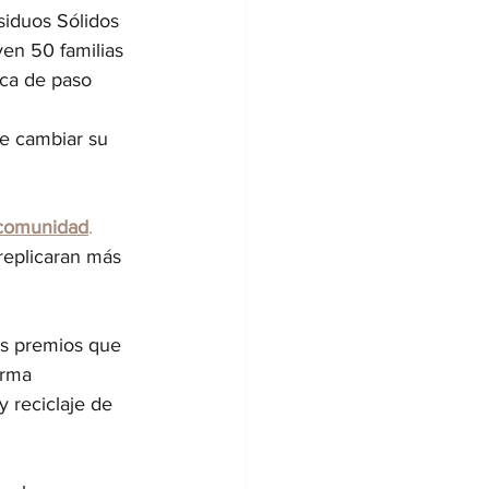
siduos Sólidos 
ven 50 familias 
ica de paso 
e cambiar su 
comunidad
. 
replicaran más 
os premios que 
orma 
y reciclaje de 