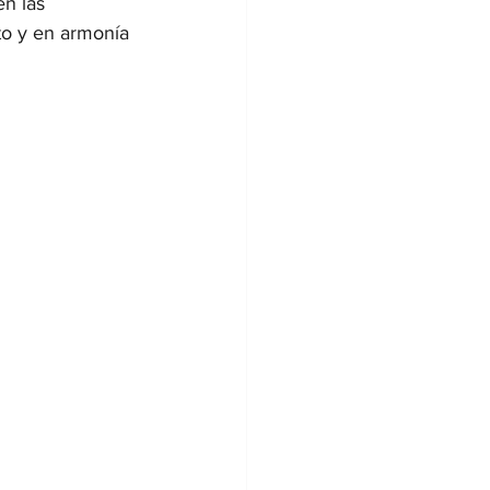
n las 
to y en armonía 