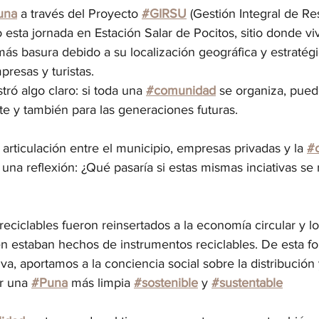
un
a
a través del Proyecto 
#GIRSU
 (Gestión Integral de Re
 esta jornada en Estación Salar de Pocitos, sitio donde vi
ás basura debido a su localización geográfica y estratég
presas y turistas.
tró algo claro: si toda una
#comunidad
se organiza, pued
te y también para las generaciones futuras. 
 articulación entre el municipio, empresas privadas y la 
#
una reflexión: ¿Qué pasaría si estas mismas inciativas se 
eciclables fueron reinsertados a la economía circular y l
n estaban hechos de instrumentos reciclables. De esta f
a, aportamos a la conciencia social sobre la distribución 
r una 
#Puna
más limpia
#sostenible
 y
#sustentable