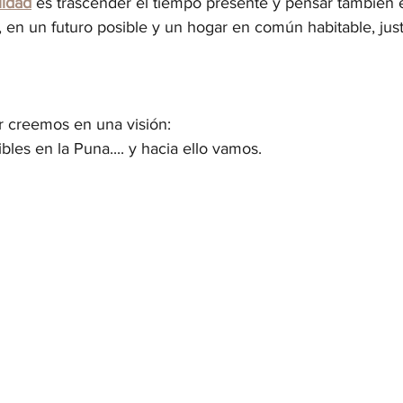
lidad
 es trascender el tiempo presente y pensar también e
, en un futuro posible y un hogar en común habitable, jus
 creemos en una visión: 
es en la Puna.... y hacia ello vamos.