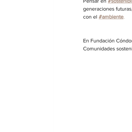
Pensar en 
#sostenibi
generaciones futuras
con el 
#ambiente
.
En Fundación Cóndor
Comunidades sostenibl